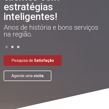
liderança!
E
c
Estamos construindo algo que faz
toda a diferença para nossos
parceiros.
Pesquisa de
Satisfação
Agende uma
visita